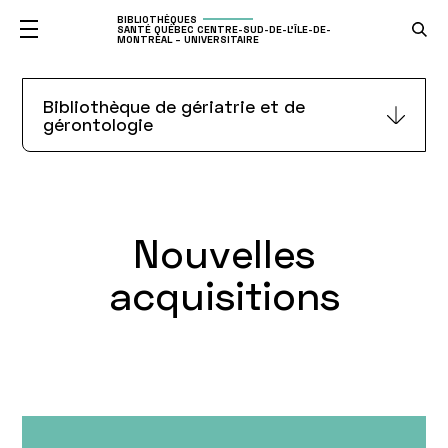
BIBLIOTHÈQUES
SANTÉ QUÉBEC CENTRE-SUD-DE-L'ÎLE-DE-
MONTRÉAL – UNIVERSITAIRE
Nouvelles
Bibliothèque de gériatrie et de
gérontologie
acquisitions de la
Bibliothèque de
gériatrie et de
Nouvelles
gérontologie
acquisitions