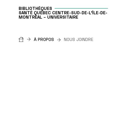
BIBLIOTHÈQUES
SANTÉ QUÉBEC CENTRE-SUD-DE-L'ÎLE-DE-
MONTRÉAL – UNIVERSITAIRE
Fil
À PROPOS
NOUS JOINDRE
d'Ariane