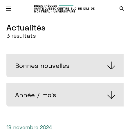
BIBLIOTHÈQUES
SANTÉ QUÉBEC CENTRE-SUD-DE-L'ÎLE-DE-
MONTRÉAL – UNIVERSITAIRE
Actu
Actualités
3
résultats
CATÉGORIES
ANNÉE
/
MOIS
18 novembre 2024