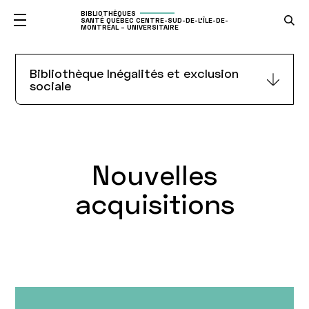
BIBLIOTHÈQUES
SANTÉ QUÉBEC CENTRE-SUD-DE-L'ÎLE-DE-
MONTRÉAL – UNIVERSITAIRE
Nouvelles
Bibliothèque Inégalités et exclusion
sociale
acquisitions de la
Bibliothèque
Inégalités et
Nouvelles
exclusion sociale
acquisitions