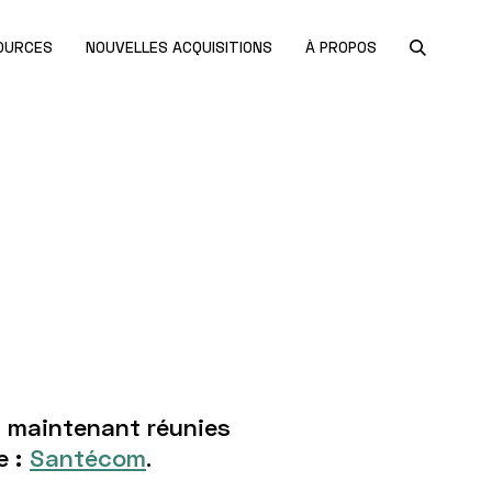
OURCES
NOUVELLES ACQUISITIONS
À PROPOS
t maintenant réunies
 :
Santécom
.